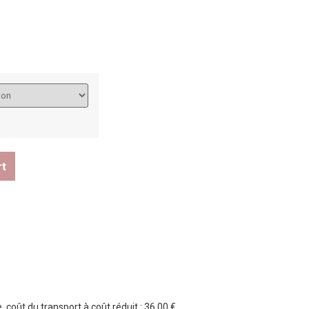
rt
 coût du transport à coût réduit : 36,00 €.