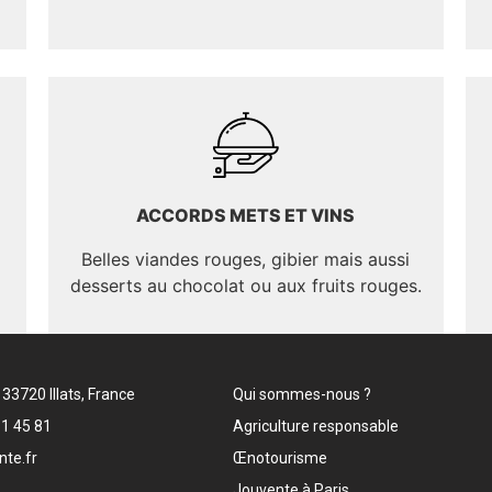
ACCORDS METS ET VINS
Belles viandes rouges, gibier mais aussi
desserts au chocolat ou aux fruits rouges.
3720 Illats, France
Qui sommes-nous ?
31 45 81
Agriculture responsable
te.fr
Œnotourisme
Jouvente à Paris